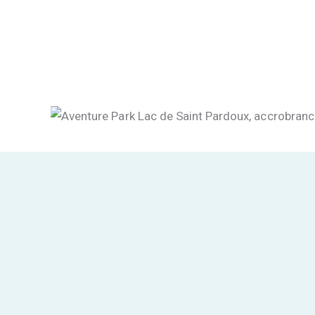
Vacances au Lac – VTT
Vacances au Lac – Oradour-sur-Glane
Vacances au Lac
Vacances au LAc
Accrobranche Park Aventure
Aquapark Santrop