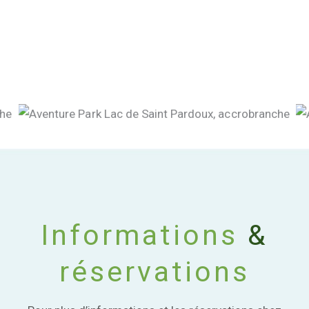
Vacances de peche
Vacnaces au Lac – Oradour-sur-Glane
Vacances au Lac
Foret Haute-Vienne
Park Aventure Lac de Saint-Pardoux
Lac de Saint-Pardoux
Informations
&
réservations