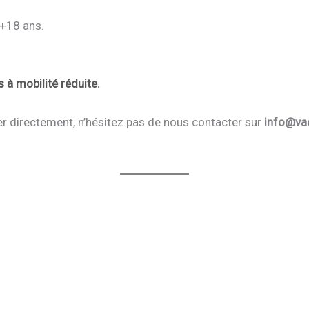
 +18 ans.
 à mobilité réduite.
r directement, n’hésitez pas de nous contacter sur
info@va
Vacances au Lac de Saint-Pardoux
Location Pedalos – Waterfietsen verhuur – plage
de Santrop Lac de Saint-Pardoux
Vacances au Lac
Vacances au Lac
Vacances au Lac de Saint-Pardoux