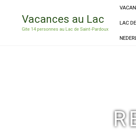
Ga
VACAN
naar
Vacances au Lac
de
LAC D
inhoud
Gite 14 personnes au Lac de Saint-Pardoux
NEDER
R