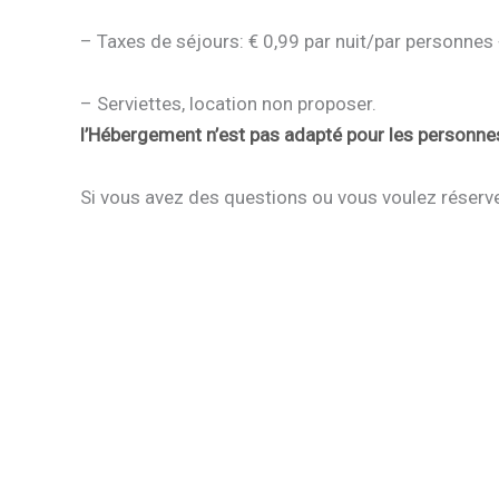
– Taxes de séjours: € 0,99 par nuit/par personnes
– Serviettes, location non proposer.
l’Hébergement n’est pas adapté pour les personnes
Si vous avez des questions ou vous voulez réserve
Vacances au Lac de Saint-Pardoux
Base Nautique – plage Chabannes – diverse
watersporten
Vacances dans la nature
Vacances au Lac – vancaces de peche
Haute-Vienne Limousin