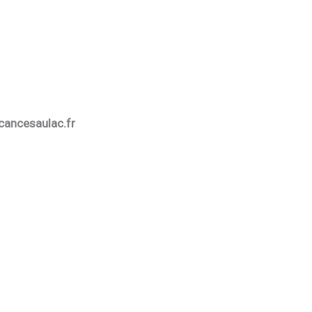
cancesaulac.fr
Plage/Strand Santrop Lac de Saint-Pardoux
Base Nautique – zeilen, suppen, kajakken…
Vacances au Lac
Vacances au Lac
Foret Haute-Vienne