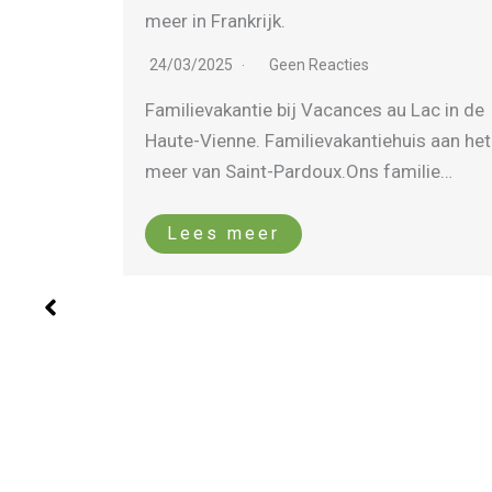
sportieve vakantie
23/03/2025
Geen Reacties
Lac in de
Natuurhuisje in de Limousin – Vacances
s aan het
au Lac Vakantiehuis voor 14 personen.
lie…
Vacances au Lac…
Lees meer