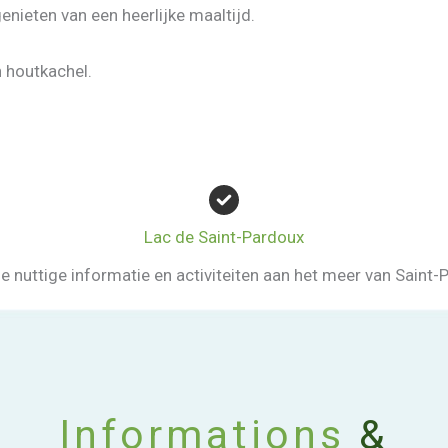
enieten van een heerlijke maaltijd.
 houtkachel.
Cosy á côté le pôele à bois – Cosy next to the
fireplace
Vacances au Lac – gite 14 personnes
Le salon – The livingroom
Lac de Saint-Pardoux
le nuttige informatie en activiteiten aan het meer van Saint-
Informations
&