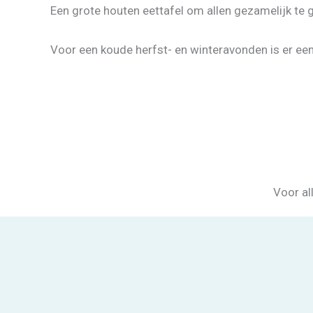
Een grote houten eettafel om allen gezamelijk te g
Voor een koude herfst- en winteravonden is er een
Á table! – Dinner is served!
Le salon – The living
Geen bijschrift
Voor al