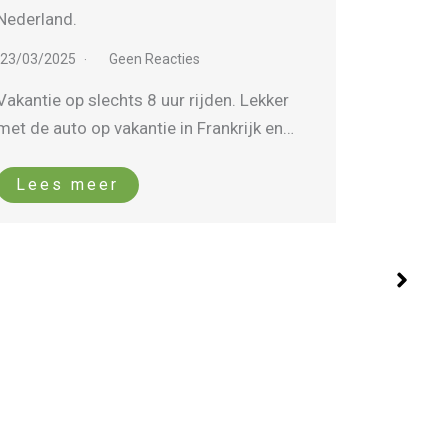
op 8 uur rijden.
uitgestre
22/03/2025
Geen Reacties
25/03/20
VACANCES AU LAC VAKANTIEHUIS VOOR
VACANCE
14 PERSONEN AAN HET MEER VAN SAINT-
14 PERS
PARDOUX IN FRANKRIJK Vakantie…
PARDOUXI
vakantie 
Lees meer
Lees