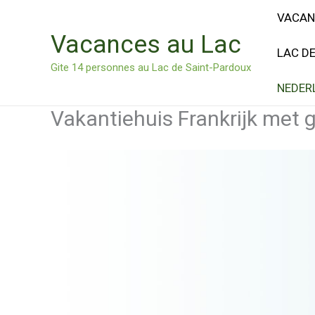
Ga
VACAN
naar
Vacances au Lac
de
LAC D
inhoud
Gite 14 personnes au Lac de Saint-Pardoux
NEDER
Vakantiehuis Frankrijk met