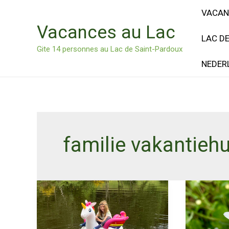
Ga
VACAN
naar
Vacances au Lac
de
LAC D
inhoud
Gite 14 personnes au Lac de Saint-Pardoux
NEDER
familie vakantiehu