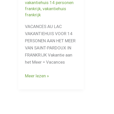
vakantiehuis 14 personen
frankrijk
,
vakantiehuis
frankrijk
VACANCES AU LAC
VAKANTIEHUIS VOOR 14
PERSONEN AAN HET MEER
VAN SAINT-PARDOUX IN
FRANKRIJK Vakantie aan
het Meer = Vacances
Vakantie
Meer lezen »
aan
een
groot
meer
in