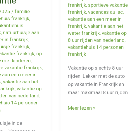
ntie
frankrijk
,
sportieve vakantie
2025
/
familie
frankrijk
,
vacances au lac
,
huis frankrijk
,
vakantie aan een meer in
akantiehuis
frankrijk
,
vakantie aan het
k
,
natuurhuisje aan
water frankrijk
,
vakantie op
r in frankrijk
,
8 uur rijden van nederland
,
isje frankrijk
,
vakantiehuis 14 personen
kantie frankrijk
,
op
frankrijk
e met kinderen
,
e vakantie frankrijk
,
Vakantie op slechts 8 uur
e aan een meer in
rijden. Lekker met de auto
k
,
vakantie aan het
op vakantie in Frankrijk en
ankrijk
,
vakantie op
maar maximaal 8 uur rijden
ijden van nederland
,
ehuis 14 personen
Vakantie
Meer lezen »
k
in
uisje in de
Frankrijk