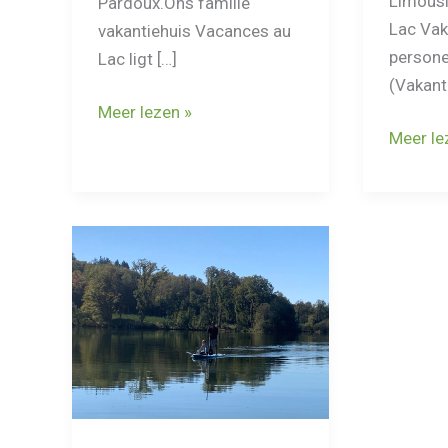
Limousi
Pardoux.Ons familie
Lac Vak
vakantiehuis Vacances au
persone
Lac ligt […]
(Vakanti
Familievakantie
Meer lezen »
Natuurh
Meer le
met
aan
kinderen
het
aan
water
een
in
meer
Frankrij
in
sportie
Frankrijk.
vakanti