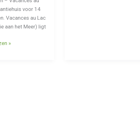
n – Vacances au
op
antiehuis voor 14
8
n. Vacances au Lac
uur
e aan het Meer) ligt
rijden
van
uisje
zen »
Nederland.
k,
ve
e