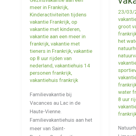
vaka
Gezinsvakantie aan een
meer in Frankrijk
,
23/03/
Kinderactiviteiten tijdens
vakantie
vakantie Frankrijk
,
op
groot v
vakantie met kinderen
,
frankrij
vakantie aan een meer in
het wate
frankrijk
,
vakantie met
natuurhu
tieners in Frankrijk
,
vakantie
natuurva
op 8 uur rijden van
vakanti
nederland
,
vakantiehuis 14
sportiev
personen frankrijk
,
vakanti
vakantiehuis frankrijk
frankrij
water fr
Familievakantie bij
8 uur r
Vacances au Lac in de
vakanti
Haute-Vienne.
frankrij
Familievakantiehuis aan het
Natuurh
meer van Saint-