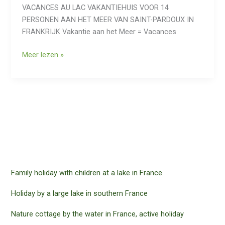
VACANCES AU LAC VAKANTIEHUIS VOOR 14
PERSONEN AAN HET MEER VAN SAINT-PARDOUX IN
FRANKRIJK Vakantie aan het Meer = Vacances
Vakantie
Meer lezen »
aan
een
groot
meer
in
Frankrijk
op
8
uur
Family holiday with children at a lake in France.
rijden.
Holiday by a large lake in southern France
Nature cottage by the water in France, active holiday