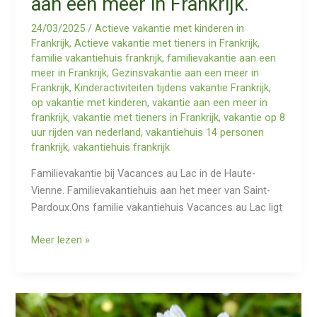
aan een meer in Frankrijk.
24/03/2025
/
Actieve vakantie met kinderen in
Frankrijk
,
Actieve vakantie met tieners in Frankrijk
,
familie vakantiehuis frankrijk
,
familievakantie aan een
meer in Frankrijk
,
Gezinsvakantie aan een meer in
Frankrijk
,
Kinderactiviteiten tijdens vakantie Frankrijk
,
op vakantie met kinderen
,
vakantie aan een meer in
frankrijk
,
vakantie met tieners in Frankrijk
,
vakantie op 8
uur rijden van nederland
,
vakantiehuis 14 personen
frankrijk
,
vakantiehuis frankrijk
Familievakantie bij Vacances au Lac in de Haute-
Vienne. Familievakantiehuis aan het meer van Saint-
Pardoux.Ons familie vakantiehuis Vacances au Lac ligt
Familievakantie
Meer lezen »
met
kinderen
aan
een