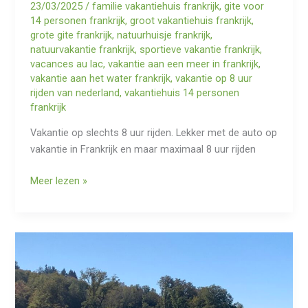
23/03/2025
/
familie vakantiehuis frankrijk
,
gite voor
14 personen frankrijk
,
groot vakantiehuis frankrijk
,
grote gite frankrijk
,
natuurhuisje frankrijk
,
natuurvakantie frankrijk
,
sportieve vakantie frankrijk
,
vacances au lac
,
vakantie aan een meer in frankrijk
,
vakantie aan het water frankrijk
,
vakantie op 8 uur
rijden van nederland
,
vakantiehuis 14 personen
frankrijk
Vakantie op slechts 8 uur rijden. Lekker met de auto op
vakantie in Frankrijk en maar maximaal 8 uur rijden
Vakantie
Meer lezen »
in
Frankrijk
op
8
uur
rijden
van