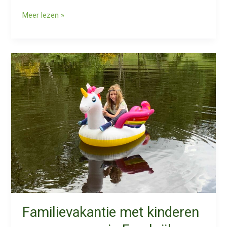
Mountainbike
Meer lezen »
vakantie
Frankrijk,
uitgestrekte
bossen
en
singletracks
Familievakantie met kinderen