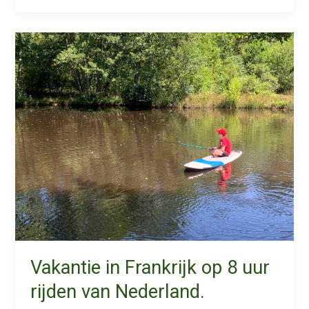
het
water
in
Frankrijk,
sportieve
vakantie
Vakantie in Frankrijk op 8 uur
rijden van Nederland.