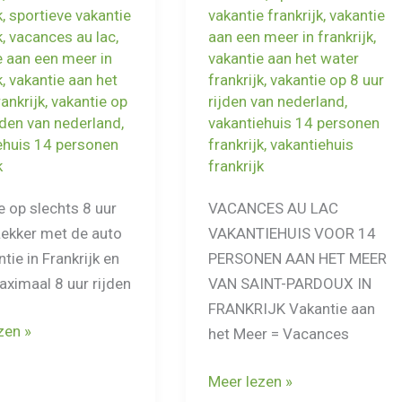
k
,
sportieve vakantie
vakantie frankrijk
,
vakantie
k
,
vacances au lac
,
aan een meer in frankrijk
,
e aan een meer in
vakantie aan het water
k
,
vakantie aan het
frankrijk
,
vakantie op 8 uur
ankrijk
,
vakantie op
rijden van nederland
,
ijden van nederland
,
vakantiehuis 14 personen
ehuis 14 personen
frankrijk
,
vakantiehuis
k
frankrijk
e op slechts 8 uur
VACANCES AU LAC
 Lekker met de auto
VAKANTIEHUIS VOOR 14
tie in Frankrijk en
PERSONEN AAN HET MEER
ximaal 8 uur rijden
VAN SAINT-PARDOUX IN
FRANKRIJK Vakantie aan
e
zen »
het Meer = Vacances
k
Vakantie
Meer lezen »