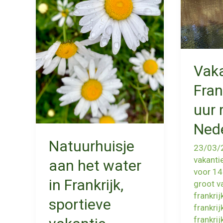
Vaka
Fran
uur 
Nede
Natuurhuisje
23/03/
vakantie
aan het water
voor 14
in Frankrijk,
groot v
frankrij
sportieve
frankrij
frankrij