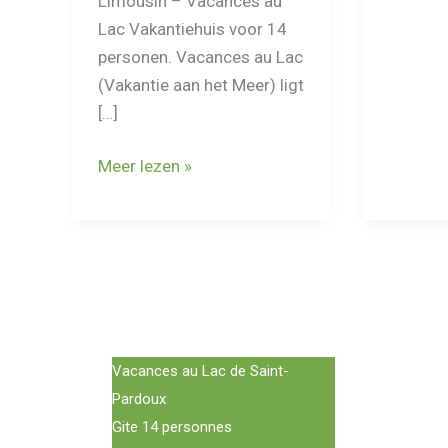
Limousin – Vacances au
op
Lac Vakantiehuis voor 14
8
personen. Vacances au Lac
uur
(Vakantie aan het Meer) ligt
rijden
[…]
van
Nederla
Natuurhuisje
Meer lezen »
aan
het
water
in
Frankrijk,
sportieve
vakantie
Vacances au Lac de Saint-
Pardoux
Gite 14 personnes