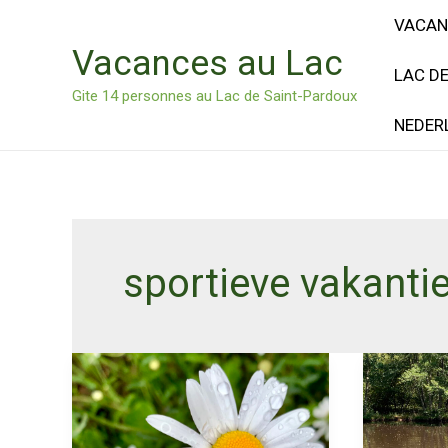
Ga
VACAN
naar
Vacances au Lac
de
LAC D
inhoud
Gite 14 personnes au Lac de Saint-Pardoux
NEDER
sportieve vakantie