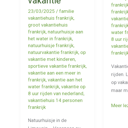
vakantie
frankrij
23/03/2025
/
familie
frankrij
vakantiehuis frankrijk
,
vakanti
groot vakantiehuis
frankrij
frankrijk
,
natuurhuisje aan
water fr
het water in frankrijk
,
8 uur r
natuurhuisje frankrijk
,
vakanti
natuurvakantie frankrijk
,
op
frankrij
vakantie met kinderen
,
sportieve vakantie frankrijk
,
Vakanti
vakantie aan een meer in
rijden.
frankrijk
,
vakantie aan het
op vakan
water frankrijk
,
vakantie op
maar ma
8 uur rijden van nederland
,
vakantiehuis 14 personen
Vakanti
Meer le
frankrijk
in
Natuurhuisje in de
Frankrij