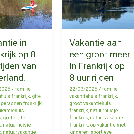
ntie in
Vakantie aan
krijk op 8
een groot meer
rijden van
in Frankrijk op
rland.
8 uur rijden.
2025
/
familie
22/03/2025
/
familie
huis frankrijk
,
gite
vakantiehuis frankrijk
,
 personen frankrijk
,
groot vakantiehuis
akantiehuis
frankrijk
,
natuurhuisje
k
,
grote gite
frankrijk
,
natuurvakantie
k
,
natuurhuisje
frankrijk
,
op vakantie met
k
,
natuurvakantie
kinderen
,
sportieve